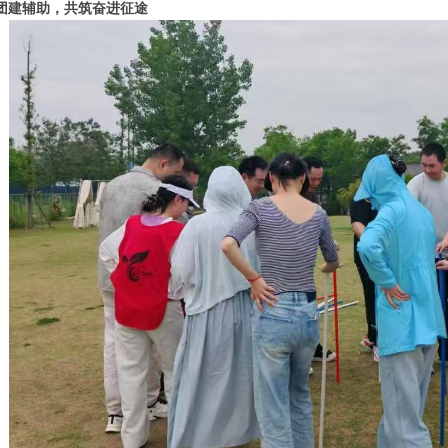
团建辅助，共筑奋进征途