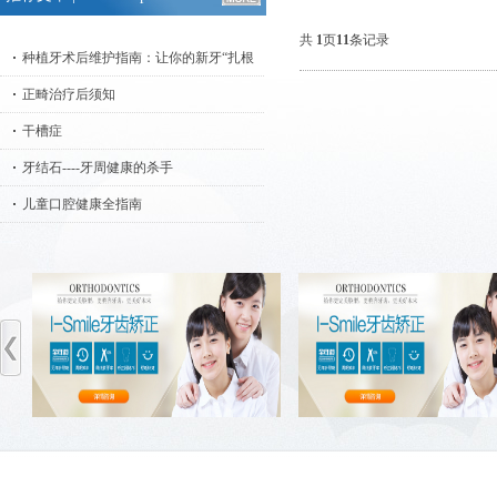
共
1
页
11
条记录
种植牙术后维护指南：让你的新牙“扎根
正畸治疗后须知
干槽症
牙结石----牙周健康的杀手
儿童口腔健康全指南