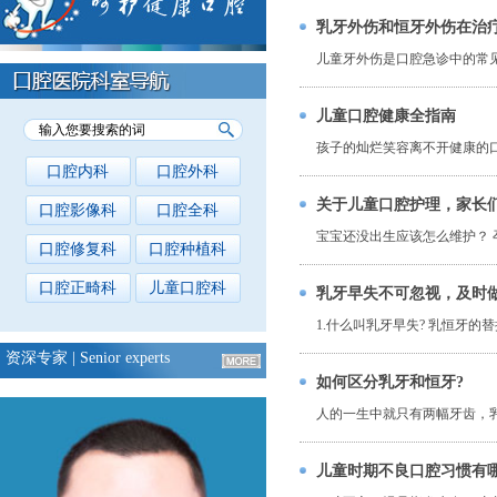
乳牙外伤和恒牙外伤在治
儿童牙外伤是口腔急诊中的常见
儿童口腔健康全指南
孩子的灿烂笑容离不开健康的口腔
口腔内科
口腔外科
关于儿童口腔护理，家长
口腔影像科
口腔全科
宝宝还没出生应该怎么维护？ 
口腔修复科
口腔种植科
口腔正畸科
儿童口腔科
乳牙早失不可忽视，及时
1.什么叫乳牙早失? 乳恒牙的
资深专家
| Senior experts
如何区分乳牙和恒牙?
人的一生中就只有两幅牙齿，乳
儿童时期不良口腔习惯有