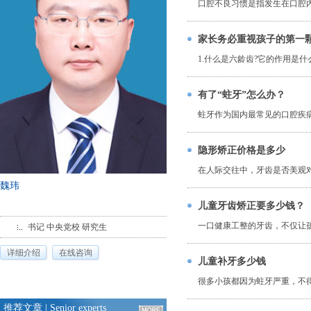
口腔不良习惯是指发生在口腔内
家长务必重视孩子的第一
1.什么是六龄齿?它的作用是什
有了“蛀牙”怎么办？
蛀牙作为国内最常见的口腔疾病
隐形矫正价格是多少
在人际交往中，牙齿是否美观对
魏玮
儿童牙齿矫正要多少钱？
一口健康工整的牙齿，不仅让孩
书记 中央党校 研究生
详细介绍
在线咨询
儿童补牙多少钱
很多小孩都因为蛀牙严重，不得
推荐文章
| Senior experts