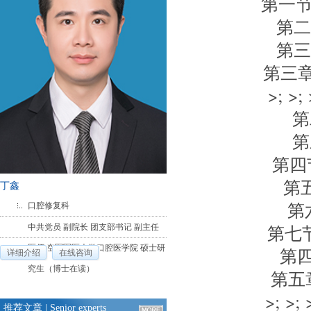
第一节 >
第二节 
第三节 
第三章 >;
>; >; >
第二
第三
第四节 
第五节
丁鑫
第六节
口腔修复科
第七节 >
中共党员 副院长 团支部书记 副主任
医师 空军军医大学口腔医学院 硕士研
第四章 
详细介绍
在线咨询
究生（博士在读）
第五章 >
>; >; >
推荐文章
| Senior experts