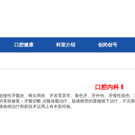
口腔健康
科室介绍
创岗创号
口腔内科 Ⅱ
急慢性牙髓炎、根尖周炎、牙发育异常、着色牙、牙外伤、牙慢性损伤、
的美容修复；牙髓切断 活髓保髓治疗，疑难根管的显微镜下治疗，不完
难病例治疗和新技术运用上有丰富经验。