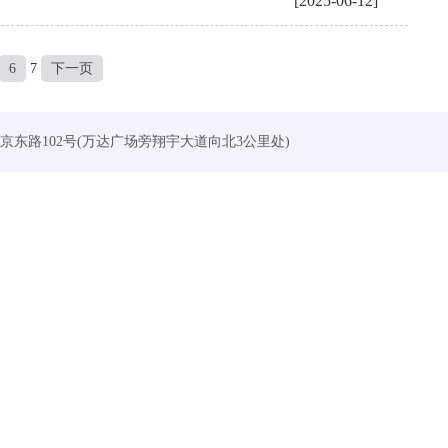
[2025-06-12]
6
7
下一页
：淮阴区北京东路102号(万达广场旁翔宇大道向北3公里处)