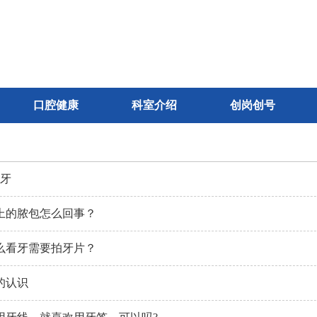
口腔健康
科室介绍
创岗创号
 牙
上的脓包怎么回事？
么看牙需要拍牙片？
的认识