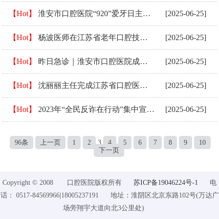
【Hot】
淮安市口腔医院“920”爱牙日主题活动丰富多彩
[2025-06-25]
【Hot】
杨波医师在江苏省老年口腔技能竞赛中喜获个人一等奖
[2025-06-25]
【Hot】
昨日急诊｜淮安市口腔医院成功救治一例多牙外伤婴孩
[2025-06-25]
【Hot】
沈丽丽主任完成江苏省口腔医院第二期显微治疗技术培训
[2025-06-25]
【Hot】
2023年“全民反诈在行动”集中宣传月正式启动
[2025-06-25]
96条
上一页
1
2
3
4
5
6
7
8
9
10
下一页
Copyright © 2008 口腔医院版权所有
苏ICP备19046224号-1
电
话： 0517-84569966|18005237191 地址：淮阴区北京东路102号(万达广
场旁翔宇大道向北3公里处)