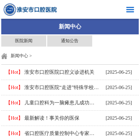
网站首页
新闻中心
医院概况
医院新闻
通知公告
新闻中心
新闻中心
>
口腔健康
【Hot】
淮安市口腔医院口腔义诊进机关
[2025-06-25]
科室介绍
【Hot】
淮安市口腔医院“走进”特殊学校开展口腔健康宣教活动
[2025-06-25]
创岗创号
医生介绍
【Hot】
儿童口腔科为一脑瘫患儿成功实施全身麻醉下口腔治疗手术
[2025-06-25]
就医指南
【Hot】
最新解读！事关你的医保
[2025-06-25]
党群工作
【Hot】
省口腔医疗质量控制中心专家组莅临我院开展现场督导工作
[2025-06-25]